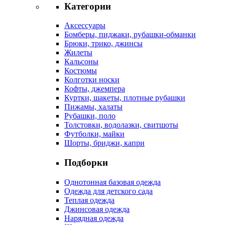
Категории
Аксессуары
Бомберы, пиджаки, рубашки-обманки
Брюки, трико, джинсы
Жилеты
Кальсоны
Костюмы
Колготки носки
Кофты, джемпера
Куртки, шакеты, плотные рубашки
Пижамы, халаты
Рубашки, поло
Толстовки, водолазки, свитшоты
Футболки, майки
Шорты, бриджи, капри
Подборки
Однотонная базовая одежда
Одежда для детского сада
Теплая одежда
Джинсовая одежда
Нарядная одежда