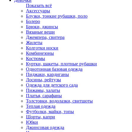
Девочки
Показать всё
Аксессуары
Блузки, тонкие рубашки, поло
Болеро
Брюки, джинсы
Вязаные вещи
Джемпера, свитера
Жилеты
Колготки носки
Комбинезоны
Костюмы
Куртки, шакеты, плотные рубашки
Однотонная базовая одежда
Пиджаки, кардиганы
Лосины, рейтузы
Одежда для детского сада
Пижамы, халаты
Платья, сарафаны
Толстовки, водолазки, свитшоты
Теплая одежда
Футболки, майки, топы
Шорты, капри
Юбки
Джинсовая одежда