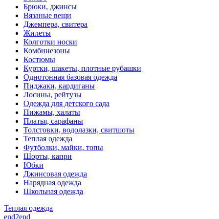
Брюки, джинсы
Вязаные вещи
Джемпера, свитера
Жилеты
Колготки носки
Комбинезоны
Костюмы
Куртки, шакеты, плотные рубашки
Однотонная базовая одежда
Пиджаки, кардиганы
Лосины, рейтузы
Одежда для детского сада
Пижамы, халаты
Платья, сарафаны
Толстовки, водолазки, свитшоты
Теплая одежда
Футболки, майки, топы
Шорты, капри
Юбки
Джинсовая одежда
Нарядная одежда
Школьная одежда
Теплая одежда
end2end