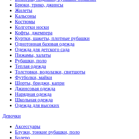
Брюки, трико, джинсы
Жилеты
Кальсоны
Костюмы
Колготки носки
Кофты, джемпера
Куртки, шакеты, плотные рубашки
Однотонная базовая одежда
Одежда для детского сада
Пижамы, халаты
Рубашки, поло
Теплая одежда
Толстовки, водолазки, свитшоты
Футболки, майки
Шорты, бриджи, капри
Джинсовая одежда
Нарядная одежда
Школьная одежда
Одежда для высоких
Девочки
Аксессуары
Блузки, тонкие рубашки, поло
Болеро