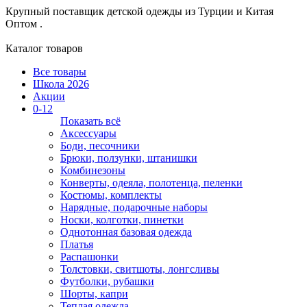
Крупный поставщик детской одежды из
Турции и Китая
Оптом .
Каталог товаров
Все товары
Школа 2026
Акции
0-12
Показать всё
Аксессуары
Боди, песочники
Брюки, ползунки, штанишки
Комбинезоны
Конверты, одеяла, полотенца, пеленки
Костюмы, комплекты
Нарядные, подарочные наборы
Носки, колготки, пинетки
Однотонная базовая одежда
Платья
Распашонки
Толстовки, свитшоты, лонгсливы
Футболки, рубашки
Шорты, капри
Теплая одежда