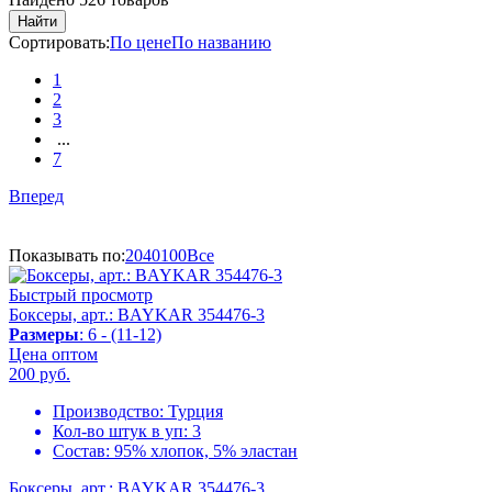
Найти
Сортировать:
По цене
По названию
1
2
3
...
7
Вперед
Показывать по:
20
40
100
Все
Быстрый просмотр
Боксеры, арт.: BAYKAR 354476-3
Размеры
: 6 - (11-12)
Цена оптом
200
руб.
Производство:
Турция
Кол-во штук в уп:
3
Состав:
95% хлопок, 5% эластан
Боксеры, арт.: BAYKAR 354476-3