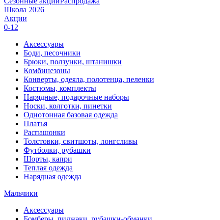
Сезонные акции
Распродажа
Школа 2026
Акции
0-12
Аксессуары
Боди, песочники
Брюки, ползунки, штанишки
Комбинезоны
Конверты, одеяла, полотенца, пеленки
Костюмы, комплекты
Нарядные, подарочные наборы
Носки, колготки, пинетки
Однотонная базовая одежда
Платья
Распашонки
Толстовки, свитшоты, лонгсливы
Футболки, рубашки
Шорты, капри
Теплая одежда
Нарядная одежда
Мальчики
Аксессуары
Бомберы, пиджаки, рубашки-обманки