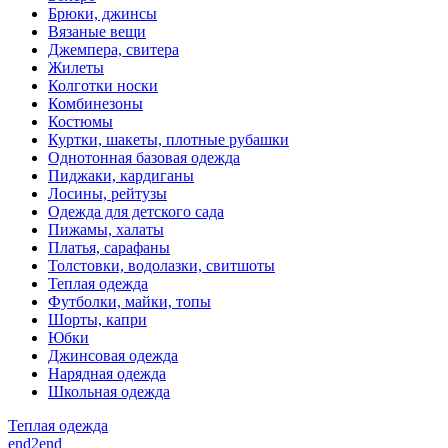
Брюки, джинсы
Вязаные вещи
Джемпера, свитера
Жилеты
Колготки носки
Комбинезоны
Костюмы
Куртки, шакеты, плотные рубашки
Однотонная базовая одежда
Пиджаки, кардиганы
Лосины, рейтузы
Одежда для детского сада
Пижамы, халаты
Платья, сарафаны
Толстовки, водолазки, свитшоты
Теплая одежда
Футболки, майки, топы
Шорты, капри
Юбки
Джинсовая одежда
Нарядная одежда
Школьная одежда
Теплая одежда
end2end