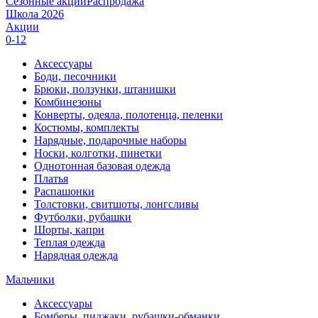
Сезонные акции
Распродажа
Школа 2026
Акции
0-12
Аксессуары
Боди, песочники
Брюки, ползунки, штанишки
Комбинезоны
Конверты, одеяла, полотенца, пеленки
Костюмы, комплекты
Нарядные, подарочные наборы
Носки, колготки, пинетки
Однотонная базовая одежда
Платья
Распашонки
Толстовки, свитшоты, лонгсливы
Футболки, рубашки
Шорты, капри
Теплая одежда
Нарядная одежда
Мальчики
Аксессуары
Бомберы, пиджаки, рубашки-обманки