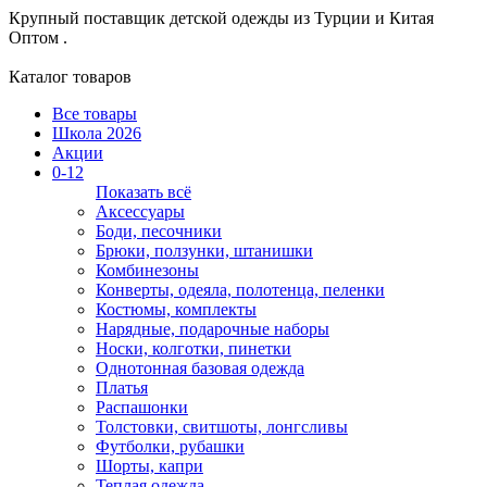
Крупный поставщик детской одежды из
Турции и Китая
Оптом .
Каталог товаров
Все товары
Школа 2026
Акции
0-12
Показать всё
Аксессуары
Боди, песочники
Брюки, ползунки, штанишки
Комбинезоны
Конверты, одеяла, полотенца, пеленки
Костюмы, комплекты
Нарядные, подарочные наборы
Носки, колготки, пинетки
Однотонная базовая одежда
Платья
Распашонки
Толстовки, свитшоты, лонгсливы
Футболки, рубашки
Шорты, капри
Теплая одежда