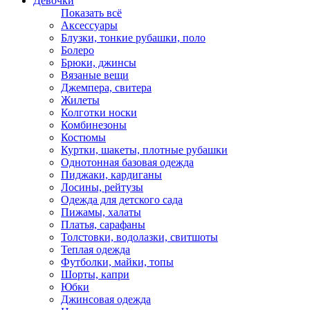
Девочки
Показать всё
Аксессуары
Блузки, тонкие рубашки, поло
Болеро
Брюки, джинсы
Вязаные вещи
Джемпера, свитера
Жилеты
Колготки носки
Комбинезоны
Костюмы
Куртки, шакеты, плотные рубашки
Однотонная базовая одежда
Пиджаки, кардиганы
Лосины, рейтузы
Одежда для детского сада
Пижамы, халаты
Платья, сарафаны
Толстовки, водолазки, свитшоты
Теплая одежда
Футболки, майки, топы
Шорты, капри
Юбки
Джинсовая одежда