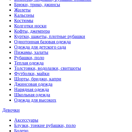
Брюки, трико, джинсы
Жилеты
Кальсоны
Костюмы
Колготки носки
Кофты, джемпера
Куртки, шакеты, плотные рубашки
Однотонная базовая одежда
Одежда для детского сада
Пижамы, халаты
Рубашки, поло
Теплая одежда
Толстовки, водолазки, свитшоты
Футболки, майки
Шорты, бриджи, капри
Джинсовая одежда
Нарядная одежда
Школьная одежда
Одежда для высоких
Девочки
Аксессуары
Блузки, тонкие рубашки, поло
Болеро