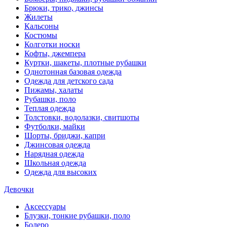
Брюки, трико, джинсы
Жилеты
Кальсоны
Костюмы
Колготки носки
Кофты, джемпера
Куртки, шакеты, плотные рубашки
Однотонная базовая одежда
Одежда для детского сада
Пижамы, халаты
Рубашки, поло
Теплая одежда
Толстовки, водолазки, свитшоты
Футболки, майки
Шорты, бриджи, капри
Джинсовая одежда
Нарядная одежда
Школьная одежда
Одежда для высоких
Девочки
Аксессуары
Блузки, тонкие рубашки, поло
Болеро