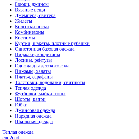
Брюки, джинсы
Вязаные вещи
Джемпера, свитера
Жилеты
Колготки носки
Комбинезоны
Костюмы
Куртки, шакеты, плотные рубашки
Однотонная базовая одежда
Пиджаки, кардиганы
Лосины, рейтузы
Одежда для детского сада
Пижамы, халаты
Платья, сарафаны
Толстовки, водолазки, свитшоты
Теплая одежда
Футболки, майки, топы
Шорты, капри
Юбки
Джинсовая одежда
Нарядная одежда
Школьная одежда
Теплая одежда
end2end