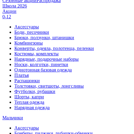
Сезонные акции
Распродажа
Школа 2026
Акции
0-12
Аксессуары
Боди, песочники
Брюки, ползунки, штанишки
Комбинезоны
Конверты, одеяла, полотенца, пеленки
Костюмы, комплекты
Нарядные, подарочные наборы
Носки, колготки, пинетки
Однотонная базовая одежда
Платья
Распашонки
Толстовки, свитшоты, лонгсливы
Футболки, рубашки
Шорты, капри
Теплая одежда
Нарядная одежда
Мальчики
Аксессуары
Бомберы, пиджаки, рубашки-обманки