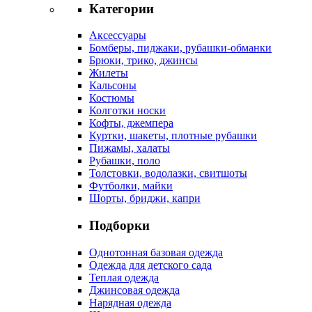
Категории
Аксессуары
Бомберы, пиджаки, рубашки-обманки
Брюки, трико, джинсы
Жилеты
Кальсоны
Костюмы
Колготки носки
Кофты, джемпера
Куртки, шакеты, плотные рубашки
Пижамы, халаты
Рубашки, поло
Толстовки, водолазки, свитшоты
Футболки, майки
Шорты, бриджи, капри
Подборки
Однотонная базовая одежда
Одежда для детского сада
Теплая одежда
Джинсовая одежда
Нарядная одежда