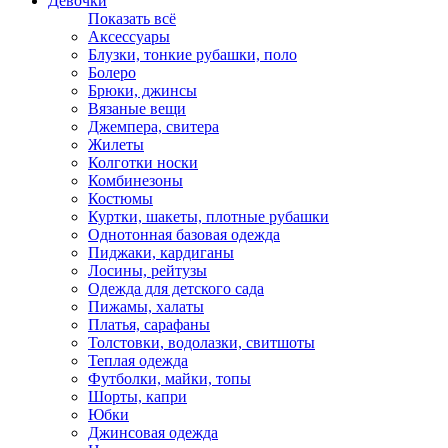
Девочки
Показать всё
Аксессуары
Блузки, тонкие рубашки, поло
Болеро
Брюки, джинсы
Вязаные вещи
Джемпера, свитера
Жилеты
Колготки носки
Комбинезоны
Костюмы
Куртки, шакеты, плотные рубашки
Однотонная базовая одежда
Пиджаки, кардиганы
Лосины, рейтузы
Одежда для детского сада
Пижамы, халаты
Платья, сарафаны
Толстовки, водолазки, свитшоты
Теплая одежда
Футболки, майки, топы
Шорты, капри
Юбки
Джинсовая одежда