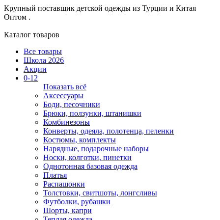
Крупный поставщик детской одежды из
Турции и Китая
Оптом .
Каталог товаров
Все товары
Школа 2026
Акции
0-12
Показать всё
Аксессуары
Боди, песочники
Брюки, ползунки, штанишки
Комбинезоны
Конверты, одеяла, полотенца, пеленки
Костюмы, комплекты
Нарядные, подарочные наборы
Носки, колготки, пинетки
Однотонная базовая одежда
Платья
Распашонки
Толстовки, свитшоты, лонгсливы
Футболки, рубашки
Шорты, капри
Теплая одежда