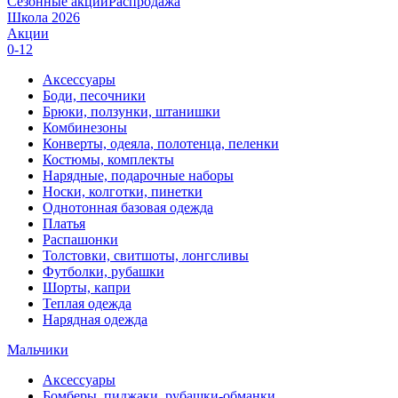
Сезонные акции
Распродажа
Школа 2026
Акции
0-12
Аксессуары
Боди, песочники
Брюки, ползунки, штанишки
Комбинезоны
Конверты, одеяла, полотенца, пеленки
Костюмы, комплекты
Нарядные, подарочные наборы
Носки, колготки, пинетки
Однотонная базовая одежда
Платья
Распашонки
Толстовки, свитшоты, лонгсливы
Футболки, рубашки
Шорты, капри
Теплая одежда
Нарядная одежда
Мальчики
Аксессуары
Бомберы, пиджаки, рубашки-обманки