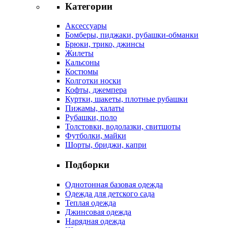
Категории
Аксессуары
Бомберы, пиджаки, рубашки-обманки
Брюки, трико, джинсы
Жилеты
Кальсоны
Костюмы
Колготки носки
Кофты, джемпера
Куртки, шакеты, плотные рубашки
Пижамы, халаты
Рубашки, поло
Толстовки, водолазки, свитшоты
Футболки, майки
Шорты, бриджи, капри
Подборки
Однотонная базовая одежда
Одежда для детского сада
Теплая одежда
Джинсовая одежда
Нарядная одежда