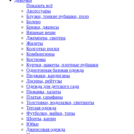
Девочки
Показать всё
Аксессуары
Блузки, тонкие рубашки, поло
Болеро
Брюки, джинсы
Вязаные вещи
Джемпера, свитера
Жилеты
Колготки носки
Комбинезоны
Костюмы
Куртки, шакеты, плотные рубашки
Однотонная базовая одежда
Пиджаки, кардиганы
Лосины, рейтузы
Одежда для детского сада
Пижамы, халаты
Платья, сарафаны
Толстовки, водолазки, свитшоты
Теплая одежда
Футболки, майки, топы
Шорты, капри
Юбки
Джинсовая одежда