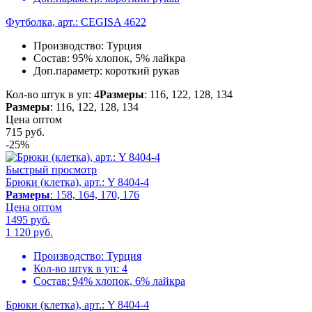
Футболка, арт.: CEGISA 4622
Производство:
Турция
Состав:
95% хлопок, 5% лайкра
Доп.параметр:
короткий рукав
Кол-во штук в уп: 4
Размеры
: 116, 122, 128, 134
Размеры
: 116, 122, 128, 134
Цена оптом
715
руб.
-25%
Быстрый просмотр
Брюки (клетка), арт.: Y 8404-4
Размеры
: 158, 164, 170, 176
Цена оптом
1495 руб.
1 120
руб.
Производство:
Турция
Кол-во штук в уп:
4
Состав:
94% хлопок, 6% лайкра
Брюки (клетка), арт.: Y 8404-4