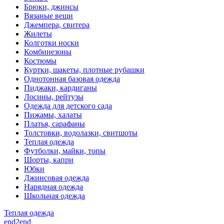
Брюки, джинсы
Вязаные вещи
Джемпера, свитера
Жилеты
Колготки носки
Комбинезоны
Костюмы
Куртки, шакеты, плотные рубашки
Однотонная базовая одежда
Пиджаки, кардиганы
Лосины, рейтузы
Одежда для детского сада
Пижамы, халаты
Платья, сарафаны
Толстовки, водолазки, свитшоты
Теплая одежда
Футболки, майки, топы
Шорты, капри
Юбки
Джинсовая одежда
Нарядная одежда
Школьная одежда
Теплая одежда
end2end