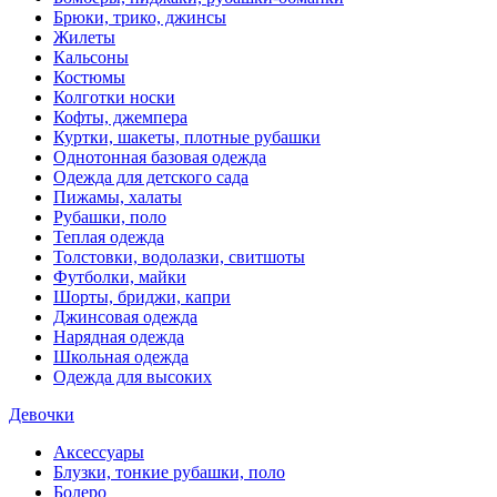
Брюки, трико, джинсы
Жилеты
Кальсоны
Костюмы
Колготки носки
Кофты, джемпера
Куртки, шакеты, плотные рубашки
Однотонная базовая одежда
Одежда для детского сада
Пижамы, халаты
Рубашки, поло
Теплая одежда
Толстовки, водолазки, свитшоты
Футболки, майки
Шорты, бриджи, капри
Джинсовая одежда
Нарядная одежда
Школьная одежда
Одежда для высоких
Девочки
Аксессуары
Блузки, тонкие рубашки, поло
Болеро