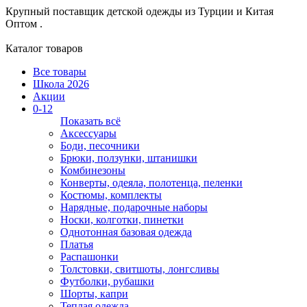
Крупный поставщик детской одежды из
Турции и Китая
Оптом .
Каталог товаров
Все товары
Школа 2026
Акции
0-12
Показать всё
Аксессуары
Боди, песочники
Брюки, ползунки, штанишки
Комбинезоны
Конверты, одеяла, полотенца, пеленки
Костюмы, комплекты
Нарядные, подарочные наборы
Носки, колготки, пинетки
Однотонная базовая одежда
Платья
Распашонки
Толстовки, свитшоты, лонгсливы
Футболки, рубашки
Шорты, капри
Теплая одежда