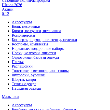
Сезонные акции
Распродажа
Школа 2026
Акции
0-12
Аксессуары
Боди, песочники
Брюки, ползунки, штанишки
Комбинезоны
Конверты, одеяла, полотенца, пеленки
Костюмы, комплекты
Нарядные, подарочные наборы
Носки, колготки, пинетки
Однотонная базовая одежда
Платья
Распашонки
Толстовки, свитшоты, лонгсливы
Футболки, рубашки
Шорты, капри
Теплая одежда
Нарядная одежда
Мальчики
Аксессуары
Бомберы, пиджаки, рубашки-обманки