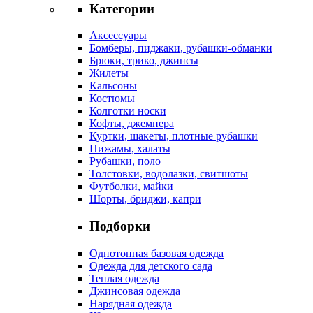
Категории
Аксессуары
Бомберы, пиджаки, рубашки-обманки
Брюки, трико, джинсы
Жилеты
Кальсоны
Костюмы
Колготки носки
Кофты, джемпера
Куртки, шакеты, плотные рубашки
Пижамы, халаты
Рубашки, поло
Толстовки, водолазки, свитшоты
Футболки, майки
Шорты, бриджи, капри
Подборки
Однотонная базовая одежда
Одежда для детского сада
Теплая одежда
Джинсовая одежда
Нарядная одежда