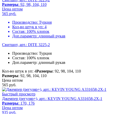
Размеры
: 92, 98, 104, 110
Цена оптом
565
руб.
Производство:
Турция
Кол-во штук в уп:
4
Состав:
100% хлопок
Доп.параметр:
длинный рукав
Свитшот, арт.: DITE 3225-2
Производство:
Турция
Состав:
100% хлопок
Доп.параметр:
длинный рукав
Кол-во штук в уп: 4
Размеры
: 92, 98, 104, 110
Размеры
: 92, 98, 104, 110
Цена оптом
565
руб.
Быстрый просмотр
Джемпер (регуляр+), арт.: KEVIN YOUNG A331658-2X-1
Размеры
: 170, 176
Цена оптом
935
руб.