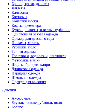
Брюки, трико, джинсы
Жилеты
Кальсоны
Костюмы
Колготки носки
Кофты, джемпера
Куртки, шакеты, плотные рубашки
Однотонная базовая одежда
Одежда для детского сада
Пижамы, халаты
Рубашки, поло
Теплая одежда
Толстовки, водолазки, свитшоты
Футболки, майки
Шорты, бриджи, капри
Джинсовая одежда
Нарядная одежда
Школьная одежда
Одежда для высоких
Девочки
Аксессуары
Блузки, тонкие рубашки, поло
Болеро