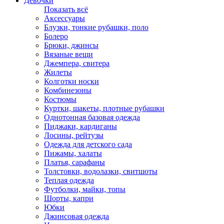
Девочки
Показать всё
Аксессуары
Блузки, тонкие рубашки, поло
Болеро
Брюки, джинсы
Вязаные вещи
Джемпера, свитера
Жилеты
Колготки носки
Комбинезоны
Костюмы
Куртки, шакеты, плотные рубашки
Однотонная базовая одежда
Пиджаки, кардиганы
Лосины, рейтузы
Одежда для детского сада
Пижамы, халаты
Платья, сарафаны
Толстовки, водолазки, свитшоты
Теплая одежда
Футболки, майки, топы
Шорты, капри
Юбки
Джинсовая одежда