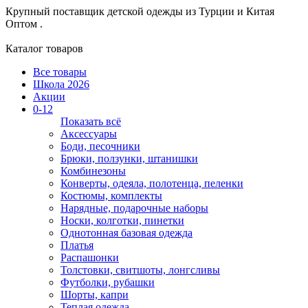
Крупный поставщик детской одежды из
Турции и Китая
Оптом .
Каталог товаров
Все товары
Школа 2026
Акции
0-12
Показать всё
Аксессуары
Боди, песочники
Брюки, ползунки, штанишки
Комбинезоны
Конверты, одеяла, полотенца, пеленки
Костюмы, комплекты
Нарядные, подарочные наборы
Носки, колготки, пинетки
Однотонная базовая одежда
Платья
Распашонки
Толстовки, свитшоты, лонгсливы
Футболки, рубашки
Шорты, капри
Теплая одежда