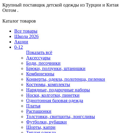
Крупный поставщик детской одежды из
Турции и Китая
Оптом .
Каталог товаров
Все товары
Школа 2026
Акции
0-12
Показать всё
Аксессуары
Боди, песочники
Брюки, ползунки, штанишки
Комбинезоны
Конверты, одеяла, полотенца, пеленки
Костюмы, комплекты
Нарядные, подарочные наборы
Носки, колготки, пинетки
Однотонная базовая одежда
Платья
Распашонки
Толстовки, свитшоты, лонгсливы
Футболки, рубашки
Шорты, капри
Теплая одежда