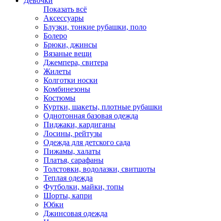
Девочки
Показать всё
Аксессуары
Блузки, тонкие рубашки, поло
Болеро
Брюки, джинсы
Вязаные вещи
Джемпера, свитера
Жилеты
Колготки носки
Комбинезоны
Костюмы
Куртки, шакеты, плотные рубашки
Однотонная базовая одежда
Пиджаки, кардиганы
Лосины, рейтузы
Одежда для детского сада
Пижамы, халаты
Платья, сарафаны
Толстовки, водолазки, свитшоты
Теплая одежда
Футболки, майки, топы
Шорты, капри
Юбки
Джинсовая одежда