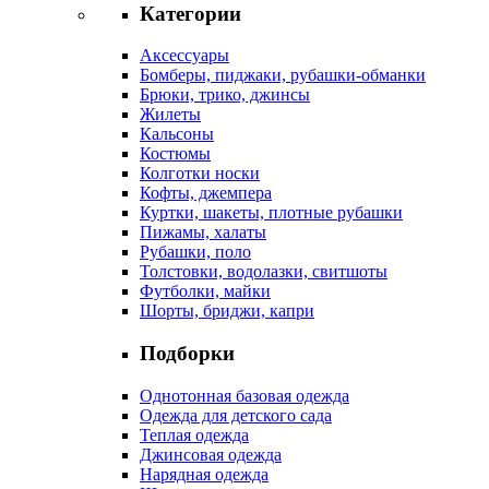
Категории
Аксессуары
Бомберы, пиджаки, рубашки-обманки
Брюки, трико, джинсы
Жилеты
Кальсоны
Костюмы
Колготки носки
Кофты, джемпера
Куртки, шакеты, плотные рубашки
Пижамы, халаты
Рубашки, поло
Толстовки, водолазки, свитшоты
Футболки, майки
Шорты, бриджи, капри
Подборки
Однотонная базовая одежда
Одежда для детского сада
Теплая одежда
Джинсовая одежда
Нарядная одежда