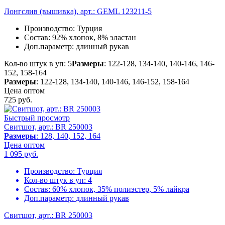
Лонгслив (вышивка), арт.: GEML 123211-5
Производство:
Турция
Состав:
92% хлопок, 8% эластан
Доп.параметр:
длинный рукав
Кол-во штук в уп: 5
Размеры
: 122-128, 134-140, 140-146, 146-
152, 158-164
Размеры
: 122-128, 134-140, 140-146, 146-152, 158-164
Цена оптом
725
руб.
Быстрый просмотр
Свитшот, арт.: BR 250003
Размеры
: 128, 140, 152, 164
Цена оптом
1 095
руб.
Производство:
Турция
Кол-во штук в уп:
4
Состав:
60% хлопок, 35% полиэстер, 5% лайкра
Доп.параметр:
длинный рукав
Свитшот, арт.: BR 250003