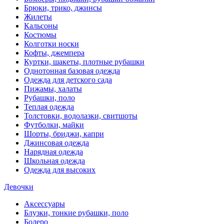
Брюки, трико, джинсы
Жилеты
Кальсоны
Костюмы
Колготки носки
Кофты, джемпера
Куртки, шакеты, плотные рубашки
Однотонная базовая одежда
Одежда для детского сада
Пижамы, халаты
Рубашки, поло
Теплая одежда
Толстовки, водолазки, свитшоты
Футболки, майки
Шорты, бриджи, капри
Джинсовая одежда
Нарядная одежда
Школьная одежда
Одежда для высоких
Девочки
Аксессуары
Блузки, тонкие рубашки, поло
Болеро