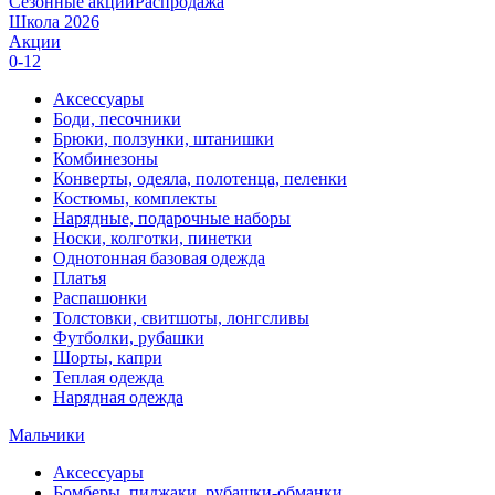
Сезонные акции
Распродажа
Школа 2026
Акции
0-12
Аксессуары
Боди, песочники
Брюки, ползунки, штанишки
Комбинезоны
Конверты, одеяла, полотенца, пеленки
Костюмы, комплекты
Нарядные, подарочные наборы
Носки, колготки, пинетки
Однотонная базовая одежда
Платья
Распашонки
Толстовки, свитшоты, лонгсливы
Футболки, рубашки
Шорты, капри
Теплая одежда
Нарядная одежда
Мальчики
Аксессуары
Бомберы, пиджаки, рубашки-обманки