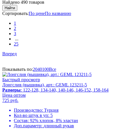
Найдено 490 товаров
Найти
Сортировать:
По цене
По названию
1
2
3
...
25
Вперед
Показывать по:
20
40
100
Все
Быстрый просмотр
Лонгслив (вышивка), арт.: GEML 123211-5
Размеры
: 122-128, 134-140, 140-146, 146-152, 158-164
Цена оптом
725
руб.
Производство:
Турция
Кол-во штук в уп:
5
Состав:
92% хлопок, 8% эластан
Доп.параметр:
длинный рукав