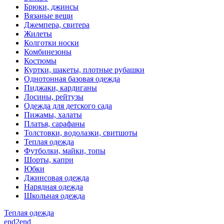
Брюки, джинсы
Вязаные вещи
Джемпера, свитера
Жилеты
Колготки носки
Комбинезоны
Костюмы
Куртки, шакеты, плотные рубашки
Однотонная базовая одежда
Пиджаки, кардиганы
Лосины, рейтузы
Одежда для детского сада
Пижамы, халаты
Платья, сарафаны
Толстовки, водолазки, свитшоты
Теплая одежда
Футболки, майки, топы
Шорты, капри
Юбки
Джинсовая одежда
Нарядная одежда
Школьная одежда
Теплая одежда
end2end