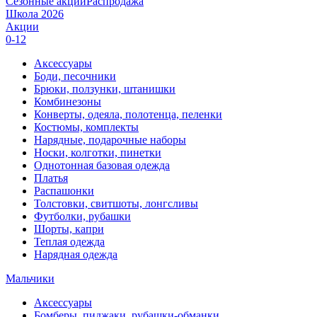
Сезонные акции
Распродажа
Школа 2026
Акции
0-12
Аксессуары
Боди, песочники
Брюки, ползунки, штанишки
Комбинезоны
Конверты, одеяла, полотенца, пеленки
Костюмы, комплекты
Нарядные, подарочные наборы
Носки, колготки, пинетки
Однотонная базовая одежда
Платья
Распашонки
Толстовки, свитшоты, лонгсливы
Футболки, рубашки
Шорты, капри
Теплая одежда
Нарядная одежда
Мальчики
Аксессуары
Бомберы, пиджаки, рубашки-обманки