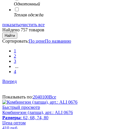
Однотонный
Теплая одежда
показать
очистить все
Найдено 757 товаров
Найти
Сортировать:
По цене
По названию
1
2
3
...
4
Вперед
Показывать по:
20
40
100
Все
Быстрый просмотр
Комбинезон (лапша), арт.: ALI 0676
Размеры
: 62, 68, 74, 80
Цена оптом
410
руб.