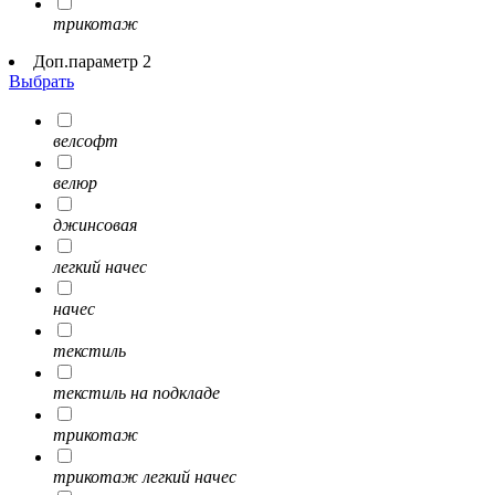
трикотаж
Доп.параметр 2
Выбрать
велсофт
велюр
джинсовая
легкий начес
начес
текстиль
текстиль на подкладе
трикотаж
трикотаж легкий начес