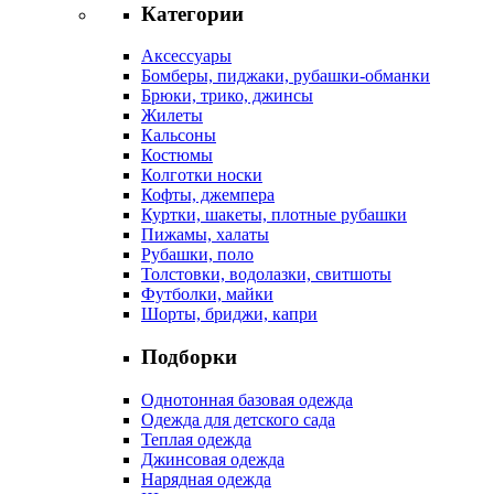
Категории
Аксессуары
Бомберы, пиджаки, рубашки-обманки
Брюки, трико, джинсы
Жилеты
Кальсоны
Костюмы
Колготки носки
Кофты, джемпера
Куртки, шакеты, плотные рубашки
Пижамы, халаты
Рубашки, поло
Толстовки, водолазки, свитшоты
Футболки, майки
Шорты, бриджи, капри
Подборки
Однотонная базовая одежда
Одежда для детского сада
Теплая одежда
Джинсовая одежда
Нарядная одежда