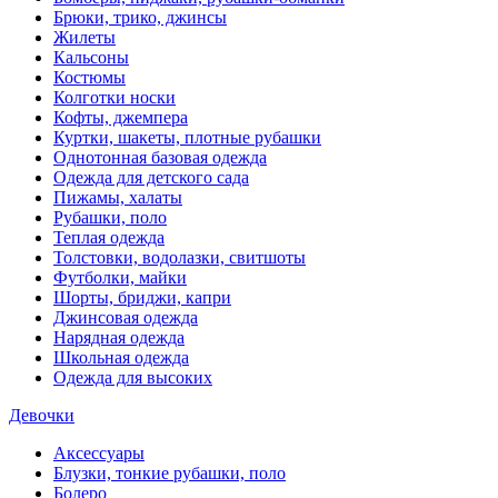
Брюки, трико, джинсы
Жилеты
Кальсоны
Костюмы
Колготки носки
Кофты, джемпера
Куртки, шакеты, плотные рубашки
Однотонная базовая одежда
Одежда для детского сада
Пижамы, халаты
Рубашки, поло
Теплая одежда
Толстовки, водолазки, свитшоты
Футболки, майки
Шорты, бриджи, капри
Джинсовая одежда
Нарядная одежда
Школьная одежда
Одежда для высоких
Девочки
Аксессуары
Блузки, тонкие рубашки, поло
Болеро