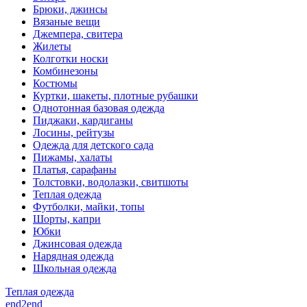
Брюки, джинсы
Вязаные вещи
Джемпера, свитера
Жилеты
Колготки носки
Комбинезоны
Костюмы
Куртки, шакеты, плотные рубашки
Однотонная базовая одежда
Пиджаки, кардиганы
Лосины, рейтузы
Одежда для детского сада
Пижамы, халаты
Платья, сарафаны
Толстовки, водолазки, свитшоты
Теплая одежда
Футболки, майки, топы
Шорты, капри
Юбки
Джинсовая одежда
Нарядная одежда
Школьная одежда
Теплая одежда
end2end