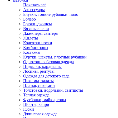
Девочки
Показать всё
Аксессуары
Блузки, тонкие рубашки, поло
Болеро
Брюки, джинсы
Вязаные вещи
Джемпера, свитера
Жилеты
Колготки носки
Комбинезоны
Костюмы
Куртки, шакеты, плотные рубашки
Однотонная базовая одежда
Пиджаки, кардиганы
Лосины, рейтузы
Одежда для детского сада
Пижамы, халаты
Платья, сарафаны
Толстовки, водолазки, свитшоты
Теплая одежда
Футболки, майки, топы
Шорты, капри
Юбки
Джинсовая одежда