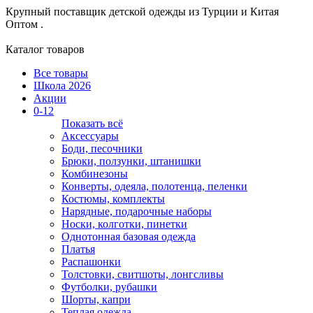
Крупный поставщик детской одежды из
Турции и Китая
Оптом .
Каталог товаров
Все товары
Школа 2026
Акции
0-12
Показать всё
Аксессуары
Боди, песочники
Брюки, ползунки, штанишки
Комбинезоны
Конверты, одеяла, полотенца, пеленки
Костюмы, комплекты
Нарядные, подарочные наборы
Носки, колготки, пинетки
Однотонная базовая одежда
Платья
Распашонки
Толстовки, свитшоты, лонгсливы
Футболки, рубашки
Шорты, капри
Теплая одежда