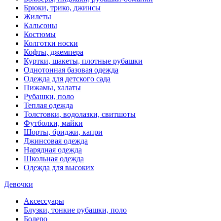
Брюки, трико, джинсы
Жилеты
Кальсоны
Костюмы
Колготки носки
Кофты, джемпера
Куртки, шакеты, плотные рубашки
Однотонная базовая одежда
Одежда для детского сада
Пижамы, халаты
Рубашки, поло
Теплая одежда
Толстовки, водолазки, свитшоты
Футболки, майки
Шорты, бриджи, капри
Джинсовая одежда
Нарядная одежда
Школьная одежда
Одежда для высоких
Девочки
Аксессуары
Блузки, тонкие рубашки, поло
Болеро