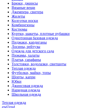
Брюки, джинсы
Вязаные вещи
Джемпера, свитера
Жилеты
Колготки носки
Комбинезоны
Костюмы
Куртки, шакеты, плотные рубашки
Однотонная базовая одежда
Пиджаки, кардиганы
Лосины, рейтузы
Одежда для детского сада
Пижамы, халаты
Платья, сарафаны
Толстовки, водолазки, свитшоты
Теплая одежда
Футболки, майки, топы
Шорты, капри
Юбки
Джинсовая одежда
Нарядная одежда
Школьная одежда
Теплая одежда
end2end