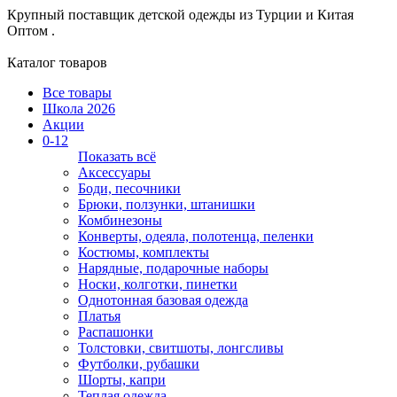
Крупный поставщик детской одежды из
Турции и Китая
Оптом .
Каталог товаров
Все товары
Школа 2026
Акции
0-12
Показать всё
Аксессуары
Боди, песочники
Брюки, ползунки, штанишки
Комбинезоны
Конверты, одеяла, полотенца, пеленки
Костюмы, комплекты
Нарядные, подарочные наборы
Носки, колготки, пинетки
Однотонная базовая одежда
Платья
Распашонки
Толстовки, свитшоты, лонгсливы
Футболки, рубашки
Шорты, капри
Теплая одежда