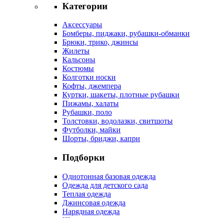
Категории
Аксессуары
Бомберы, пиджаки, рубашки-обманки
Брюки, трико, джинсы
Жилеты
Кальсоны
Костюмы
Колготки носки
Кофты, джемпера
Куртки, шакеты, плотные рубашки
Пижамы, халаты
Рубашки, поло
Толстовки, водолазки, свитшоты
Футболки, майки
Шорты, бриджи, капри
Подборки
Однотонная базовая одежда
Одежда для детского сада
Теплая одежда
Джинсовая одежда
Нарядная одежда