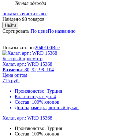
Теплая одежда
показать
очистить все
Найдено 98 товаров
Найти
Сортировать:
По цене
По названию
Показывать по:
20
40
100
Все
Быстрый просмотр
Халат, арт.: WRD 15368
Размеры
: 80, 92, 98, 104
Цена оптом
715
руб.
Производство:
Турция
Кол-во штук в уп:
4
Состав:
100% хлопок
Доп.параметр:
длинный рукав
Халат, арт.: WRD 15368
Производство:
Турция
Состав:
100% хлопок