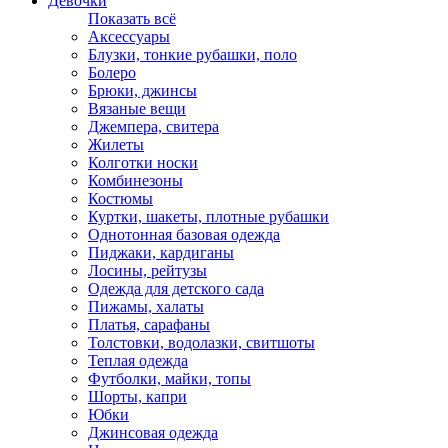
Девочки
Показать всё
Аксессуары
Блузки, тонкие рубашки, поло
Болеро
Брюки, джинсы
Вязаные вещи
Джемпера, свитера
Жилеты
Колготки носки
Комбинезоны
Костюмы
Куртки, шакеты, плотные рубашки
Однотонная базовая одежда
Пиджаки, кардиганы
Лосины, рейтузы
Одежда для детского сада
Пижамы, халаты
Платья, сарафаны
Толстовки, водолазки, свитшоты
Теплая одежда
Футболки, майки, топы
Шорты, капри
Юбки
Джинсовая одежда