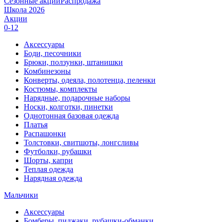
Сезонные акции
Распродажа
Школа 2026
Акции
0-12
Аксессуары
Боди, песочники
Брюки, ползунки, штанишки
Комбинезоны
Конверты, одеяла, полотенца, пеленки
Костюмы, комплекты
Нарядные, подарочные наборы
Носки, колготки, пинетки
Однотонная базовая одежда
Платья
Распашонки
Толстовки, свитшоты, лонгсливы
Футболки, рубашки
Шорты, капри
Теплая одежда
Нарядная одежда
Мальчики
Аксессуары
Бомберы, пиджаки, рубашки-обманки